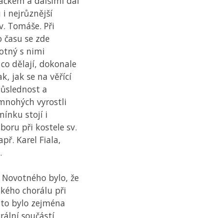
čkem a dalšími dál
i nejrůznější
v. Tomáše. Při
o času se zde
otný s nimi
 co dělají, dokonale
k, jak se na věřící
důslednost a
 mnohých vyrostli
ínku stojí i
boru při kostele sv.
př. Karel Fiala,
.
Novotného bylo, že
ského chorálu při
 to bylo zejména
grální součástí