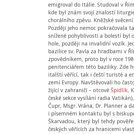
emigroval do Itálie. Studoval v Ř
kde byl znám svojí znalostí liturg
chorálního zpěvu. Kněžské svěcení p
Později jeho nemoc pokračovala ta
snížené pohyblivosti a bolestí byl
hole, později na invalidní vozík. Je
bazilice sv. Pavla za hradbami v 
zpovědníkem, proto byl v roce 19
penitenciářem
této baziliky. Zde h
italští věřící, tak i čeští turisté a
zemí Evropy. Navštěvovali ho často
žijící v zahraničí – otcové
Špidlík
, 
české sekce vysílání radia Vatikán)
Čupr, Msgr. Vrána, Dr. Planner a d
i písemném kontaktu byl s bisku
Škarvadou, který byl tehdy pověř
českých věřících za hranicemi vlast