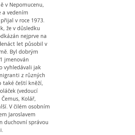
ímě v Nepomucenu,
ie a vedením
řijal v roce 1973.
k, že v důsledku
 odkázán nejprve na
denáct let působil v
Římě. Byl dobrým
81 jmenován
o vyhledávali jak
 emigranti z různých
 také čeští kněží,
Koláček (vedoucí
, Čemus, Kolář,
alší. V čilém osobním
pem Jaroslavem
en duchovní správou
i.