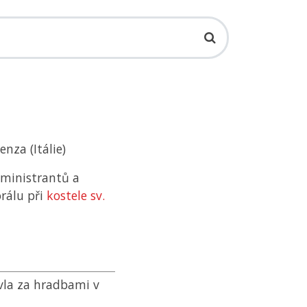
enza (Itálie)
 ministrantů a
rálu při
kostele sv.
avla za hradbami v