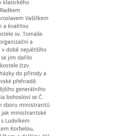
y klasického
, Radkem
Jaroslavem Vašíčkem
 a kvalitou
ostele sv. Tomáše.
 organizační a
e v době největšího
se jim dařilo
kostele (tzv.
cházky do přírody a
vské přehradě.
jšího generálního
ia bohosloví se Č.
 sboru ministrantů
 jak ministrantské
lu s Ludvíkem
kem Korbelou,