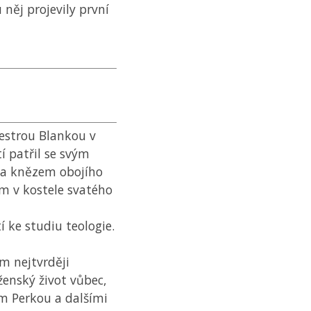
něj projevily první
estrou Blankou v
tí patřil se svým
u a knězem obojího
m v kostele svatého
í ke studiu teologie.
m nejtvrději
ženský život vůbec,
m Perkou a dalšími