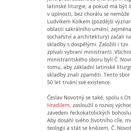
latinské liturgie, a pokud má být 
v úplnosti, bez chorálu se nemůže 
Ludvíkem Kolkem (pozdější význa
oblasti sakrálního umění, zejména
sochařství a architektury) začali n
skladby s dospělými. Založili i tzv
zpívali vybraní ministranti. Všichn
ministrantského sboru byli Č. No
tomu, aby základní latinské liturgi
skladby znali zpaměti. Tento sbor 
50 let trvání své existence.
Česlav Novotný se také, spolu s 
Hradilem
, zasloužil o rozvoj východ
zavedenı řeckokatolických bohoslu
Aby dosáhl svého životního cíle, 
teologii a stát se knězem, Č. Novo