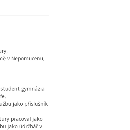
ury,
Římě v Nepomucenu,
o student gymnázia
fe,
lužbu jako příslušník
ury pracoval jako
bu jako údržbář v