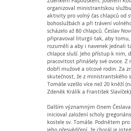
Zdeňkem Papouškem, Josefem Kolá
organizoval ministrantskou službu 
aktivity pro volný čas chlapců od s
bohoslužbách a při trávení volnéh
scházelo až 80 chlapců. Česlav Nov
připravoval liturgii tak, aby tomu,
rozuměli a aby i navenek jednali ta
chlapce sluší. Jeho přístup k nim, 
pracovitost přinášely své ovoce. Z
dobří mužové a otcové rodin. Za zm
skutečnost, že z ministrantského s
Tomáše vzešlo více než 20 kněží (na
Zdeněk Králík a František Slavíček)
Dalším významným činem Česlava 
inicioval založení scholy gregorián
kostele sv. Tomáše. Podnětem pro
jeho přesvědčení, že chorál je inte