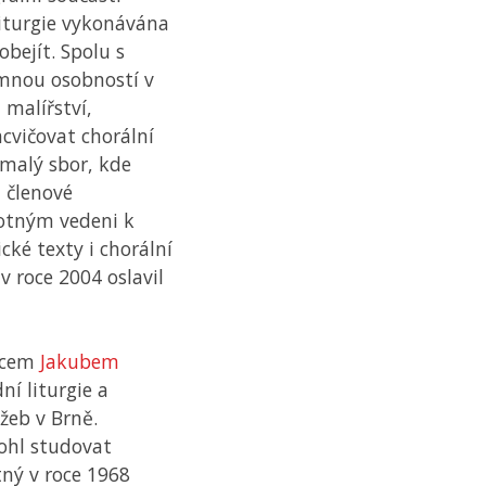
liturgie vykonávána
obejít. Spolu s
mnou osobností v
 malířství,
acvičovat chorální
. malý sbor, kde
i členové
votným vedeni k
cké texty i chorální
v roce 2004 oslavil
Otcem
Jakubem
ní liturgie a
žeb v Brně.
mohl studovat
tný v roce 1968