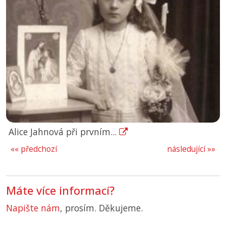
Alice Jahnová při prvním...
«« předchozí
následující »»
Máte více informací?
Napište nám
, prosím. Děkujeme.