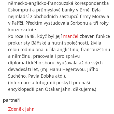
německo-anglicko-francouzská korespondentka
Eskomptní a průmyslové banky v Brně. Byla
nejmladší z obchodních zástupců firmy Moravia
v Paříži. Předtím vystudovala Sorbonu a tři roky
konzervatoře.
Po roce 1948, když byl její
manžel
zbaven funkce
prokuristy Báňské a hutní společnosti, živila
celou rodinu ona: učila angličtinu, francouzštinu
a němčinu, pracovala i pro správu
diplomatického sboru. Vyučovala až do svých
devadesáti let, (mj. Hanu Hegerovou, Jiřího
Suchého, Pavla Bobka atd.).
(Informace a fotografii poskytl pro naši
encyklopedii pan Otakar Jahn, děkujeme.)
partneři
Zdeněk Jahn