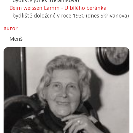
bydliště (dnes Štefánikova)
Beim weissen Lamm - U bílého beránka
bydliště doložené v roce 1930 (dnes Skřivanova)
autor
Menš