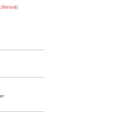
üllerová)
er