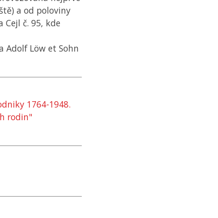
iště) a od poloviny
a Cejl č. 95, kde
a Adolf Löw et Sohn
podniky 1764-1948.
h rodin"