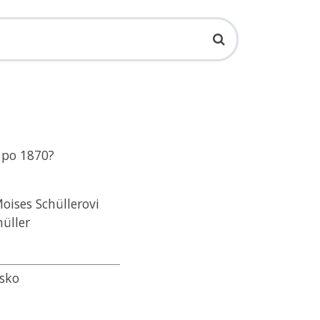
† po 1870?
oises Schüllerovi
hüller
rsko