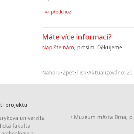
«« předchozí
Máte více informací?
Napište nám
, prosím. Děkujeme.
Nahoru
•
Zpět
•
Tisk
•
Aktualizováno: 20.
ti projektu
Muzeum města Brna, p. 
rykova univerzita
fická fakulta
 archeologie a