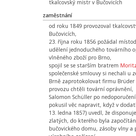
tkalcovský mistr v Bučovicích
zaměstnání
od roku 1849 provozoval tkalcovst
Bučovicích,
23. října roku 1856 požádal místodr
udělení jednoduchého továrního o
vlněného zboží pro Brno,
spojil se se starším bratrem
Morit
společenské smlouvy si nechali u
Brně zaprotokolovat firmu Brüder S
provozu chtěli tovární oprávnění,
Salomon Schüller po nedoporučení 
pokusil věc napravit, když v dodat
13. ledna 1857) uvedl, že disponu
zlatých, do kterého byla započítá
bučovického domu, zásoby vlny a př