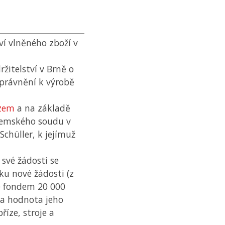
ví vlněného zboží v
žitelství v Brně o
právnění k výrobě
zem
a na základě
 zemského soudu v
chüller, k jejímuž
své žádosti se
ku nové žádosti (z
je fondem 20 000
na hodnota jeho
íze, stroje a