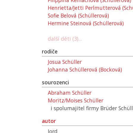
Filippina Kemachová (Schüllerová)
Henrietta/Jetti Perlmutterová (Sch
Sofie Belová (Schüllerová)
Hermine Steinová (Schüllerová)
další děti (3)...
rodiče
Josua Schüller
Johanna Schüllerová (Bocková)
sourozenci
Abraham Schüller
Moritz/Moises Schüller
i spolumajitel firmy Brüder Schüll
autor
Jord