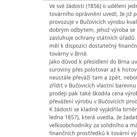
Ve své žádosti (1856) o udělení j
továrního oprávnění uvedl, že již 
provozuje v Bučovicích výrobu kval
dobrým odbytem, jehož výroba se ta
zasluhuje ochrany státních úřadů.
měl k dispozici dostatečný finančn
továrny v Brně.
Jako důvod k přesídlení do Brna uv
suroviny přes polotovar až k hoto
neustále převáží tam a zpět, nebo
zřídit v Bučovicích vlastní barevnu
prodeji pak také škodila cena výr
převážení výrobu v Bučovicích pro
K žádosti se kladně vyjádřila brně
ledna 1857), která uvedla, že žada
velkoobchodníky za solidního a m
finančních prostředků k tovární vý