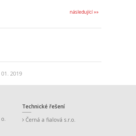
následující »»
 01. 2019
Technické řešení
o.
Černá a fialová s.r.o.