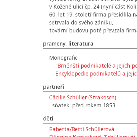
v Kožené ulici čp. 24 (nyní část Kol
60. let 19. století firma přesídlila n
setrvala do svého zániku,
tovární budovu poté převzala firm
prameny, literatura
Monografie
"Brněnští podnikatelé a jejich 
Encyklopedie podnikatelů a jejic
partneři
Cäcilie Schüller (Strakosch)
sňatek: před rokem 1853
děti
Babetta/Betti Schüllerová