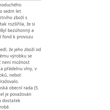
ednoduchého
po sedm let
itního zboží s
k rozšířila, že si
 Byl bezúhonný a
í fond k provozu
edl, že jeho zboží od
vému výrobku se
ť není možnost
 a přádelnu vlny, v
obků, neboť
dražovalo.
nská obecní rada (5.
tel je považován
á dostatek
robě.