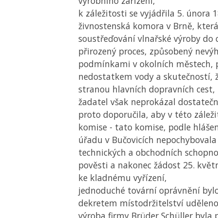
výrobního zařízení,
k záležitosti se vyjádřila 5. února
živnostenská komora v Brně, která
soustřeďování vlnařské výroby do 
přirozený proces, způsobený nev
podmínkami v okolních městech, 
nedostatkem vody a skutečností, 
stranou hlavních dopravních cest,
žadatel však neprokázal dostatečn
proto doporučila, aby v této záleži
komise - tato komise, podle hlášen
úřadu v Bučovicích nepochybovala
technických a obchodních schopno
pověsti a nakonec žádost 25. květ
ke kladnému vyřízení,
jednoduché tovární oprávnění bylo
dekretem místodržitelství uděleno
výroba firmy Brüder Schüller byla