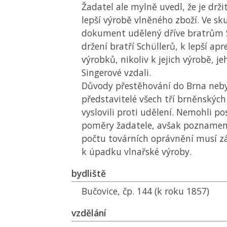
Žadatel ale mylně uvedl, že je drži
lepší výrobě vlněného zboží. Ve sku
dokument udělený dříve bratrům 
držení bratří Schüllerů, k lepší ap
výrobků, nikoliv k jejich výrobě, j
Singerové vzdali.
Důvody přestěhování do Brna neb
představitelé všech tří brněnských
vyslovili proti udělení. Nemohli p
poměry žadatele, avšak poznamenal
počtu továrních oprávnění musí zá
k úpadku vlnařské výroby.
bydliště
Bučovice, čp. 144 (k roku 1857)
vzdělání