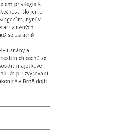
telem privilegia k
tečnosti šlo jen o
Singerům, nyní v
retaci vlněných
ehož se ostatně
yly uznány a
 textilních cechů se
osoudit majetkové
i, že při zvyšování
konitě v Brně dojít