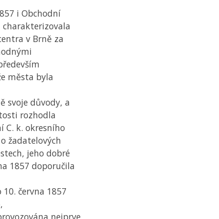
 1857 i Obchodní
 charakterizovala
centra v Brně za
ýhodnými
především
že města byla
ě svoje důvody, a
tosti rozhodla
í C. k. okresního
 o žadatelových
stech, jeho dobré
na 1857 doporučila
 10. června 1857
,
 provozována nejprve