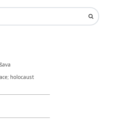
ršava
ace; holocaust