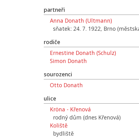
partneři
Anna Donath (Ultmann)
sňatek: 24. 7. 1922, Brno (městsk
rodiče
Ernestine Donath (Schulz)
Simon Donath
sourozenci
Otto Donath
ulice
Kröna - Křenová
rodný dům (dnes Křenová)
Koliště
bydliště