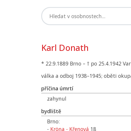
Karl Donath
* 22.9.1889 Brno – † po 25.4.1942 Va
válka a odboj 1938–1945; oběti okup
příčina úmrtí
zahynul
bydliště
Brno:
-
Kröna - Křenová
18