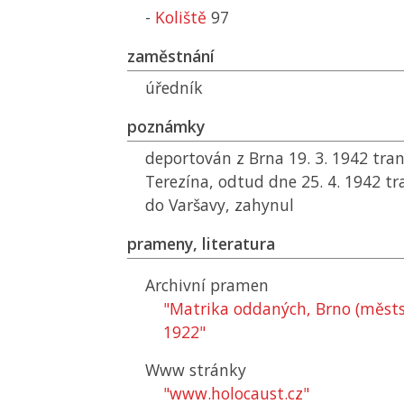
-
Koliště
97
zaměstnání
úředník
poznámky
deportován z Brna 19. 3. 1942 tra
Terezína, odtud dne 25. 4. 1942 
do Varšavy, zahynul
prameny, literatura
Archivní pramen
"Matrika oddaných, Brno (městs
1922"
Www stránky
"www.holocaust.cz"