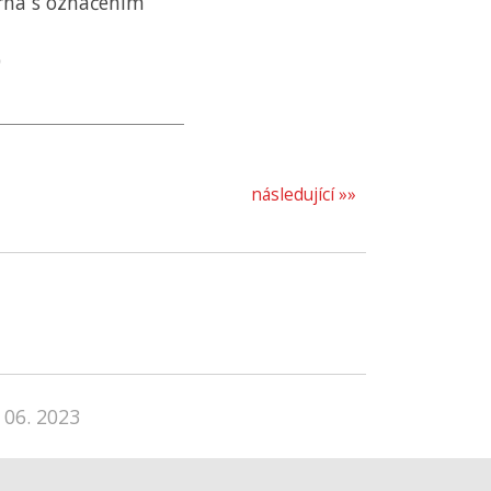
rna s označením
)
následující »»
 06. 2023