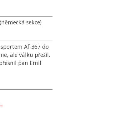
(německá sekce)
nsportem Af-367 do
e, ale válku přežil.
přesnil pan Emil
"