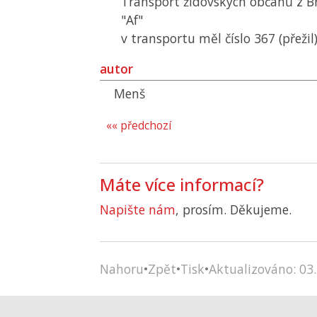
Transport židovských občanů z B
"Af"
v transportu měl číslo 367 (přežil
autor
Menš
«« předchozí
Máte více informací?
Napište nám
, prosím. Děkujeme.
Nahoru
•
Zpět
•
Tisk
•
Aktualizováno: 03.