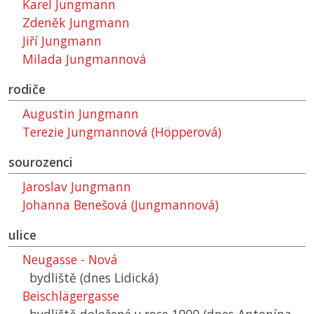
Karel Jungmann
Zdeněk Jungmann
Jiří Jungmann
Milada Jungmannová
rodiče
Augustin Jungmann
Terezie Jungmannová (Höpperová)
sourozenci
Jaroslav Jungmann
Johanna Benešová (Jungmannová)
ulice
Neugasse - Nová
bydliště (dnes Lidická)
Beischlägergasse