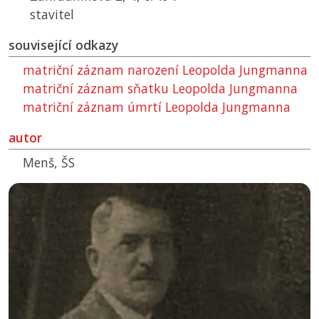
stavitel
související odkazy
matriční záznam narození Leopolda Jungmanna
matriční záznam sňatku Leopolda Jungmanna
matriční záznam úmrtí Leopolda Jungmanna
autor
Menš, ŠS