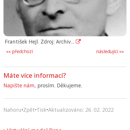
František Hejl. Zdroj: Archiv...
«« předchozí
následující »»
Máte více informací?
Napište nám
, prosím. Děkujeme.
Nahoru
•
Zpět
•
Tisk
•
Aktualizováno: 26. 02. 2022