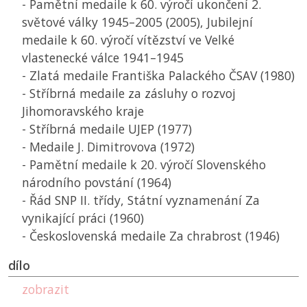
- Pamětní medaile k 60. výročí ukončení 2.
světové války 1945–2005 (2005), Jubilejní
medaile k 60. výročí vítězství ve Velké
vlastenecké válce 1941–1945
- Zlatá medaile Františka Palackého
ČSAV
(1980)
- Stříbrná medaile za zásluhy o rozvoj
Jihomoravského kraje
- Stříbrná medaile
UJEP
(1977)
- Medaile J. Dimitrovova (1972)
- Pamětní medaile k 20. výročí Slovenského
národního povstání (1964)
- Řád SNP II. třídy, Státní vyznamenání Za
vynikající práci (1960)
- Československá medaile Za chrabrost (1946)
dílo
zobrazit