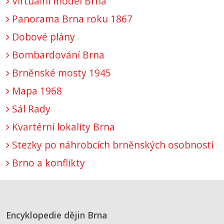
Virtuální model Brna
Panorama Brna roku 1867
Dobové plány
Bombardování Brna
Brněnské mosty 1945
Mapa 1968
Sál Rady
Kvartérní lokality Brna
Stezky po náhrobcích brněnských osobností
Brno a konflikty
Encyklopedie dějin Brna