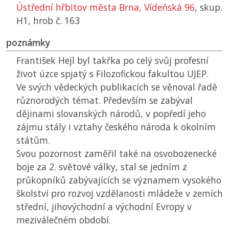
Ústřední hřbitov města Brna, Vídeňská 96
, skup.
H1, hrob č. 163
poznámky
František Hejl byl takřka po celý svůj profesní
život úzce spjatý s Filozofickou fakultou
UJEP
.
Ve svých vědeckých publikacích se věnoval řadě
různorodých témat. Především se zabýval
dějinami slovanských národů, v popředí jeho
zájmu stály i vztahy českého národa k okolním
státům.
Svou pozornost zaměřil také na osvobozenecké
boje za 2. světové války, stal se jedním z
průkopníků zabývajících se významem vysokého
školství pro rozvoj vzdělanosti mládeže v zemích
střední, jihovýchodní a východní Evropy v
meziválečném období.