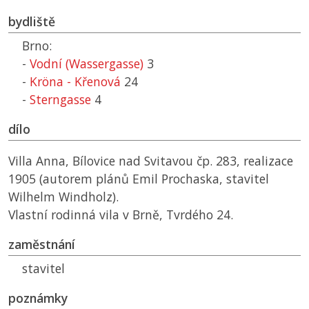
bydliště
Brno:
-
Vodní (Wassergasse)
3
-
Kröna - Křenová
24
-
Sterngasse
4
dílo
Villa Anna, Bílovice nad Svitavou čp. 283, realizace
1905 (autorem plánů Emil Prochaska, stavitel
Wilhelm Windholz).
Vlastní rodinná vila v Brně, Tvrdého 24.
zaměstnání
stavitel
poznámky