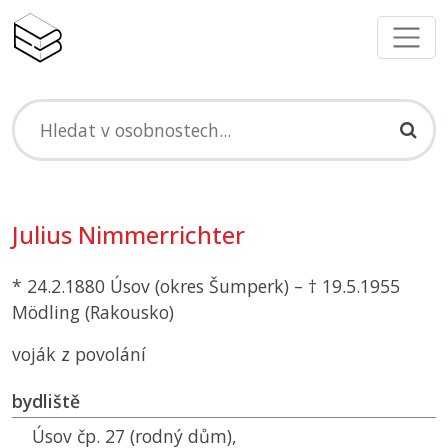
Julius Nimmerrichter
* 24.2.1880 Úsov (okres Šumperk) – † 19.5.1955
Mödling (Rakousko)
voják z povolání
bydliště
Úsov čp. 27 (rodný dům),