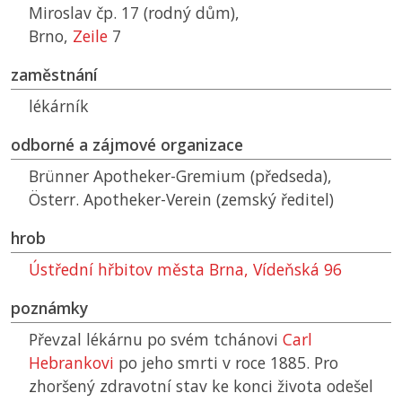
Miroslav čp. 17 (rodný dům),
Brno,
Zeile
7
zaměstnání
lékárník
odborné a zájmové organizace
Brünner Apotheker-Gremium (předseda),
Österr. Apotheker-Verein (zemský ředitel)
hrob
Ústřední hřbitov města Brna, Vídeňská 96
poznámky
Převzal lékárnu po svém tchánovi
Carl
Hebrankovi
po jeho smrti v roce 1885. Pro
zhoršený zdravotní stav ke konci života odešel