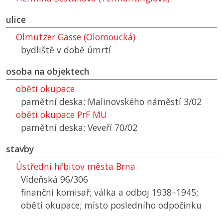
ulice
Olmützer Gasse (Olomoucká)
bydliště v době úmrtí
osoba na objektech
oběti okupace
pamětní deska: Malinovského náměstí 3/02
oběti okupace
PrF MU
pamětní deska: Veveří 70/02
stavby
Ústřední hřbitov města Brna
Vídeňská 96/306
finanční komisař; válka a odboj 1938–1945;
oběti okupace; místo posledního odpočinku