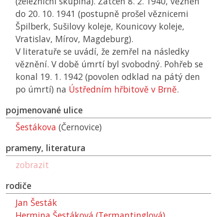
(železniční skupina). Zatčen 8. 2. 1940, vězněn
do 20. 10. 1941 (postupně prošel věznicemi
Špilberk, Sušilovy koleje, Kounicovy koleje,
Vratislav, Mírov, Magdeburg).
V literatuře se uvádí, že zemřel na následky
věznění. V době úmrtí byl svobodný. Pohřeb se
konal 19. 1. 1942 (povolen odklad na pátý den
po úmrtí) na
Ústředním hřbitově v Brně
.
pojmenované ulice
Šestákova
(Černovice)
prameny, literatura
zobrazit
rodiče
Jan Šesták
Hermina Šestáková (Termantinglová)