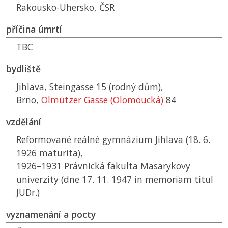
Rakousko-Uhersko,
ČSR
příčina úmrtí
TBC
bydliště
Jihlava, Steingasse 15 (rodný dům),
Brno,
Olmützer Gasse (Olomoucká)
84
vzdělání
Reformované reálné gymnázium Jihlava (18. 6.
1926 maturita),
1926–1931 Právnická fakulta Masarykovy
univerzity (dne 17. 11. 1947 in memoriam titul
JUDr.)
vyznamenání a pocty