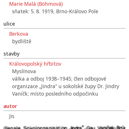
Marie Malá (Böhmová)
sňatek: 5. 8. 1919, Brno-Královo Pole
ulice
Berkova
bydliště
stavby
Královopolský hřbitov
Myslínova
válka a odboj 1938–1945; člen odbojové
organizace „Jindra“ u sokolské župy Dr. Jindry
Vaníčk; místo posledního odpočinku
autor
Jis