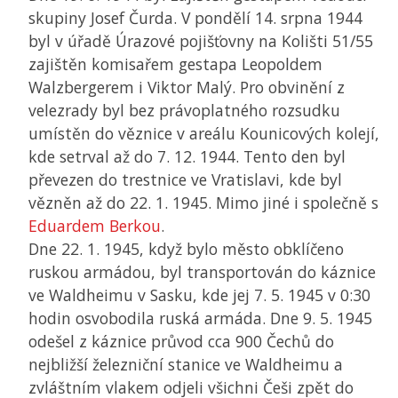
skupiny Josef Čurda. V pondělí 14. srpna 1944
byl v úřadě Úrazové pojišťovny na Kolišti 51/55
zajištěn komisařem gestapa Leopoldem
Walzbergerem i Viktor Malý. Pro obvinění z
velezrady byl bez právoplatného rozsudku
umístěn do věznice v areálu Kounicových kolejí,
kde setrval až do 7. 12. 1944. Tento den byl
převezen do trestnice ve Vratislavi, kde byl
vězněn až do 22. 1. 1945. Mimo jiné i společně s
Eduardem Berkou
.
Dne 22. 1. 1945, když bylo město obklíčeno
ruskou armádou, byl transportován do káznice
ve Waldheimu v Sasku, kde jej 7. 5. 1945 v 0:30
hodin osvobodila ruská armáda. Dne 9. 5. 1945
odešel z káznice průvod cca 900 Čechů do
nejbližší železniční stanice ve Waldheimu a
zvláštním vlakem odjeli všichni Češi zpět do