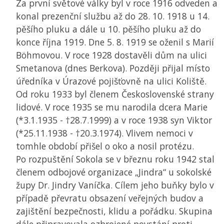
Za první světové války byl v roce 1916 odveden a
konal prezenční službu až do 28. 10. 1918 u 14.
pěšího pluku a dále u 10. pěšího pluku až do
konce října 1919. Dne 5. 8. 1919 se oženil s Marií
Böhmovou. V roce 1928 dostavěli dům na ulici
Smetanova (dnes Berkova). Později přijal místo
úředníka v Úrazové pojišťovně na ulici Koliště.
Od roku 1933 byl členem Československé strany
lidové. V roce 1935 se mu narodila dcera Marie
(*3.1.1935 - †28.7.1999) a v roce 1938 syn Viktor
(*25.11.1938 - †20.3.1974). Vlivem nemoci v
tomhle období přišel o oko a nosil protézu.
Po rozpuštění Sokola se v březnu roku 1942 stal
členem odbojové organizace „Jindra“ u sokolské
župy Dr. Jindry Vaníčka. Cílem jeho buňky bylo v
případě převratu obsazení veřejných budov a
zajištění bezpečnosti, klidu a pořádku. Skupina