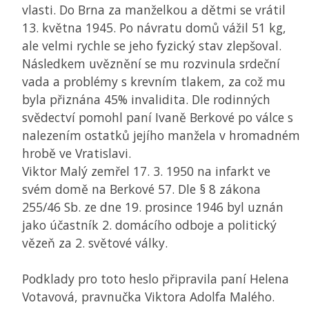
vlasti. Do Brna za manželkou a dětmi se vrátil
13. května 1945. Po návratu domů vážil 51 kg,
ale velmi rychle se jeho fyzický stav zlepšoval.
Následkem uvěznění se mu rozvinula srdeční
vada a problémy s krevním tlakem, za což mu
byla přiznána 45% invalidita. Dle rodinných
svědectví pomohl paní Ivaně Berkové po válce s
nalezením ostatků jejího manžela v hromadném
hrobě ve Vratislavi.
Viktor Malý zemřel 17. 3. 1950 na infarkt ve
svém domě na Berkové 57. Dle § 8 zákona
255/46 Sb. ze dne 19. prosince 1946 byl uznán
jako účastník 2. domácího odboje a politický
vězeň za 2. světové války.
Podklady pro toto heslo připravila paní Helena
Votavová, pravnučka Viktora Adolfa Malého.