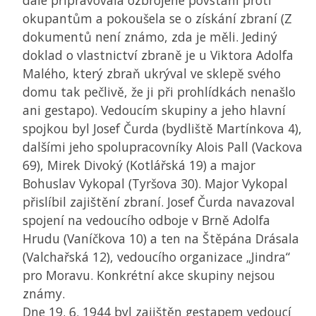
dále připravovala ozbrojené povstání proti
okupantům a pokoušela se o získání zbraní (Z
dokumentů není známo, zda je měli. Jediný
doklad o vlastnictví zbraně je u Viktora Adolfa
Malého, který zbraň ukrýval ve sklepě svého
domu tak pečlivě, že ji při prohlídkách nenašlo
ani gestapo). Vedoucím skupiny a jeho hlavní
spojkou byl Josef Čurda (bydliště Martínkova 4),
dalšími jeho spolupracovníky Alois Pall (Vackova
69), Mirek Divoký (Kotlářská 19) a major
Bohuslav Vykopal (Tyršova 30). Major Vykopal
přislíbil zajištění zbraní. Josef Čurda navazoval
spojení na vedoucího odboje v Brně Adolfa
Hrudu (Vaníčkova 10) a ten na Štěpána Drásala
(Valchařská 12), vedoucího organizace „Jindra“
pro Moravu. Konkrétní akce skupiny nejsou
známy.
Dne 19. 6. 1944 byl zajištěn gestapem vedoucí