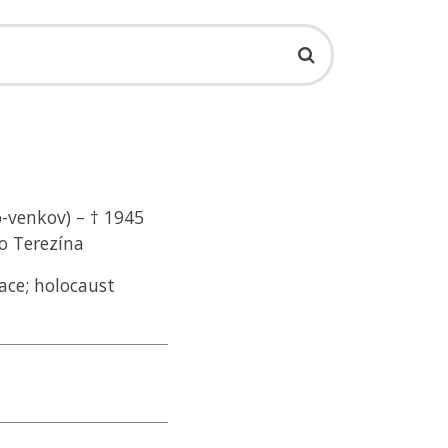
o-venkov) – † 1945
o Terezína
ace; holocaust