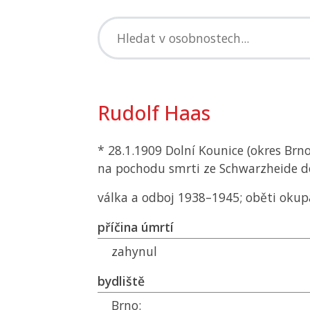
Rudolf Haas
* 28.1.1909 Dolní Kounice (okres Brn
na pochodu smrti ze Schwarzheide d
válka a odboj 1938–1945; oběti okup
příčina úmrtí
zahynul
bydliště
Brno: