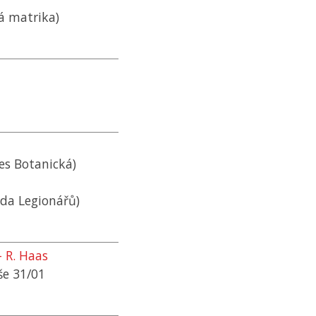
ká matrika)
es Botanická)
ída Legionářů)
 R. Haas
še 31/01