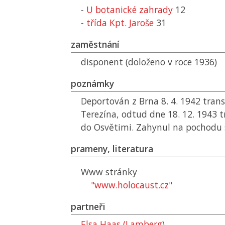
-
U botanické zahrady
12
-
třída Kpt. Jaroše
31
zaměstnání
disponent (doloženo v roce 1936)
poznámky
Deportován z Brna 8. 4. 1942 tran
Terezína, odtud dne 18. 12. 1943
do Osvětimi. Zahynul na pochodu s
prameny, literatura
Www stránky
"www.holocaust.cz"
partneři
Elsa Haas (Lamberg)