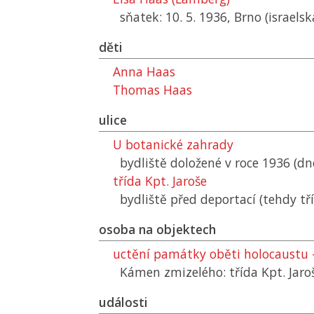
sňatek: 10. 5. 1936, Brno (israels
děti
Anna Haas
Thomas Haas
ulice
U botanické zahrady
bydliště doložené v roce 1936 (dn
třída Kpt. Jaroše
bydliště před deportací (tehdy tř
osoba na objektech
uctění památky oběti holocaustu -
Kámen zmizelého: třída Kpt. Jaro
události