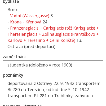
bydliště
Brno:
-
Vodní (Wassergasse)
3
-
Kröna - Křenová
24
-
Franzensglacis + Carlsglacis (též Karlsglacis) +
Theresienglacis + Zollhausglacis (Františkovo +
Karlovo + Tereziino + Celní Koliště)
13,
Ostrava (před deportací)
zaměstnání
studentka (doloženo v roce 1900)
poznámky
deportována z Ostravy 22. 9. 1942 transportem
Bi-780 do Terezína, odtud dne 5. 10. 1942
transportem Bt-281 do Treblinky, zahynula
prameny, literatura