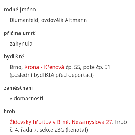
rodné jméno
Blumenfeld, ovdovělá Altmann
příčina úmrtí
zahynula
bydliště
Brno,
Kröna - Křenová
čp. 55, poté čp. 51
(poslední bydliště před deportací)
zaměstnání
v domácnosti
hrob
Židovský hřbitov v Brně, Nezamyslova 27
, hrob
č. 4, řada 7, sekce 28G (kenotaf)