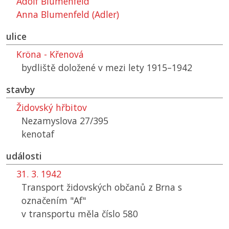
Adolf Blumenfeld
Anna Blumenfeld (Adler)
ulice
Kröna - Křenová
bydliště doložené v mezi lety 1915–⁠1942
stavby
Židovský hřbitov
Nezamyslova 27/395
kenotaf
události
31. 3. 1942
Transport židovských občanů z Brna s
označením "Af"
v transportu měla číslo 580