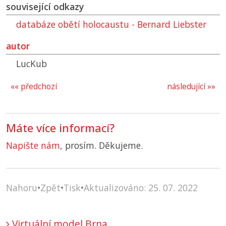
související odkazy
databáze obětí holocaustu - Bernard Liebster
autor
LucKub
«« předchozí
následující »»
Máte více informací?
Napište nám
, prosím. Děkujeme.
Nahoru
•
Zpět
•
Tisk
•
Aktualizováno: 25. 07. 2022
Virtuální model Brna