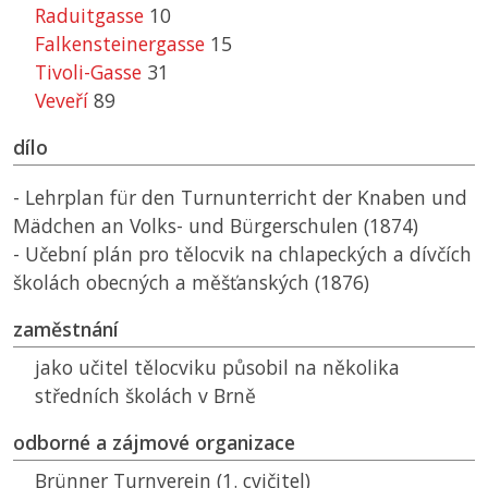
Raduitgasse
10
Falkensteinergasse
15
Tivoli-Gasse
31
Veveří
89
dílo
- Lehrplan für den Turnunterricht der Knaben und
Mädchen an Volks- und Bürgerschulen (1874)
- Učební plán pro tělocvik na chlapeckých a dívčích
školách obecných a měšťanských (1876)
zaměstnání
jako učitel tělocviku působil na několika
středních školách v Brně
odborné a zájmové organizace
Brünner Turnverein (1. cvičitel)