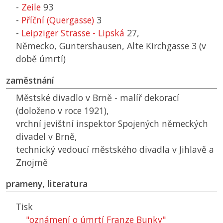
-
Zeile
93
-
Příční (Quergasse)
3
-
Leipziger Strasse - Lipská
27,
Německo, Guntershausen, Alte Kirchgasse 3 (v
době úmrtí)
zaměstnání
Městské divadlo v Brně - malíř dekorací
(doloženo v roce 1921),
vrchní jevištní inspektor Spojených německých
divadel v Brně,
technický vedoucí městského divadla v Jihlavě a
Znojmě
prameny, literatura
Tisk
"oznámení o úmrtí Franze Bunky"