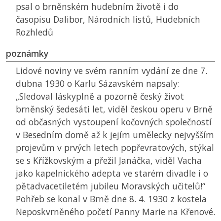
psal o brněnském hudebním životě i do
časopisu Dalibor, Národních listů, Hudebních
Rozhledů
poznámky
Lidové noviny ve svém ranním vydání ze dne 7.
dubna 1930 o Karlu Sázavském napsaly:
„Sledoval láskyplně a pozorně český život
brněnský šedesáti let, viděl českou operu v Brně
od občasných vystoupení kočovných společností
v Besedním domě až k jejím umělecky nejvyšším
projevům v prvých letech popřevratových, stýkal
se s Křížkovským a přežil Janáčka, viděl Vacha
jako kapelnického adepta ve starém divadle i o
pětadvacetiletém jubileu Moravských učitelů!“
Pohřeb se konal v Brně dne 8. 4. 1930 z kostela
Neposkvrněného početí Panny Marie na Křenové.