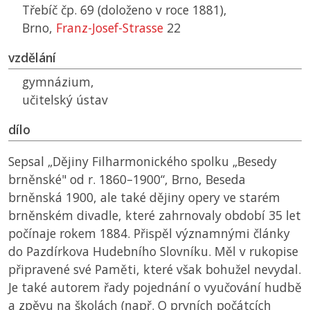
Třebíč čp. 69 (doloženo v roce 1881),
Brno,
Franz-Josef-Strasse
22
vzdělání
gymnázium,
učitelský ústav
dílo
Sepsal „Dějiny Filharmonického spolku „Besedy
brněnské" od r. 1860–1900“, Brno, Beseda
brněnská 1900, ale také dějiny opery ve starém
brněnském divadle, které zahrnovaly období 35 let
počínaje rokem 1884. Přispěl významnými články
do Pazdírkova Hudebního Slovníku. Měl v rukopise
připravené své Paměti, které však bohužel nevydal.
Je také autorem řady pojednání o vyučování hudbě
a zpěvu na školách (např. O prvních počátcích