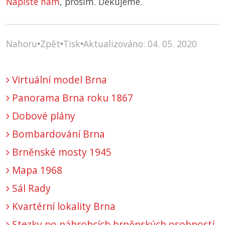
Napište nám
, prosím. Děkujeme.
Nahoru
•
Zpět
•
Tisk
•
Aktualizováno: 04. 05. 2020
Virtuální model Brna
Panorama Brna roku 1867
Dobové plány
Bombardování Brna
Brněnské mosty 1945
Mapa 1968
Sál Rady
Kvartérní lokality Brna
Stezky po náhrobcích brněnských osobností