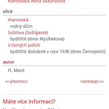
Květoslava Anna Skaunicová
ulice
Vranovská
rodný dům
Sušilova (Sušilgasse)
bydliště (dnes Myslbekova)
V černých polích
bydliště doložené v roce 1936 (dnes Černopolní)
autor
Fl, Menš
«« předchozí
následující »»
Máte více informací?