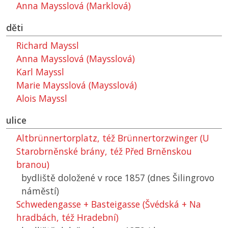
Anna Maysslová (Marklová)
děti
Richard Mayssl
Anna Maysslová (Maysslová)
Karl Mayssl
Marie Maysslová (Maysslová)
Alois Mayssl
ulice
Altbrünnertorplatz, též Brünnertorzwinger (U
Starobrněnské brány, též Před Brněnskou
branou)
bydliště doložené v roce 1857 (dnes Šilingrovo
náměstí)
Schwedengasse + Basteigasse (Švédská + Na
hradbách, též Hradební)