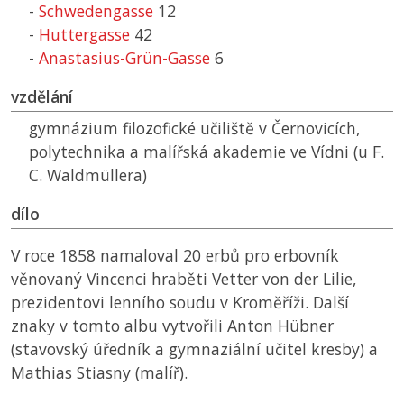
-
Schwedengasse
12
-
Huttergasse
42
-
Anastasius-Grün-Gasse
6
vzdělání
gymnázium filozofické učiliště v Černovicích,
polytechnika a malířská akademie ve Vídni (u F.
C. Waldmüllera)
dílo
V roce 1858 namaloval 20 erbů pro erbovník
věnovaný Vincenci hraběti Vetter von der Lilie,
prezidentovi lenního soudu v Kroměříži. Další
znaky v tomto albu vytvořili Anton Hübner
(stavovský úředník a gymnaziální učitel kresby) a
Mathias Stiasny (malíř).