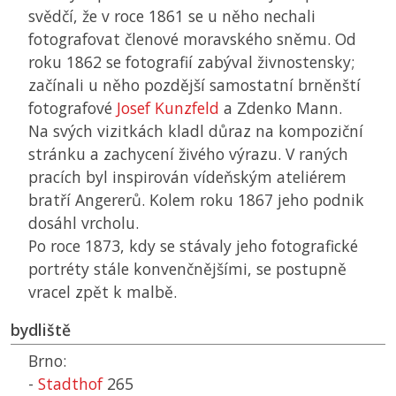
svědčí, že v roce 1861 se u něho nechali
fotografovat členové moravského sněmu. Od
roku 1862 se fotografií zabýval živnostensky;
začínali u něho pozdější samostatní brněnští
fotografové
Josef Kunzfeld
a Zdenko Mann.
Na svých vizitkách kladl důraz na kompoziční
stránku a zachycení živého výrazu. V raných
pracích byl inspirován vídeňským ateliérem
bratří Angererů. Kolem roku 1867 jeho podnik
dosáhl vrcholu.
Po roce 1873, kdy se stávaly jeho fotografické
portréty stále konvenčnějšími, se postupně
vracel zpět k malbě.
bydliště
Brno:
-
Stadthof
265