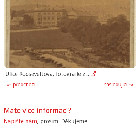
Ulice Rooseveltova, fotografie z...
«« předchozí
následující »»
Máte více informací?
Napište nám
, prosím. Děkujeme.