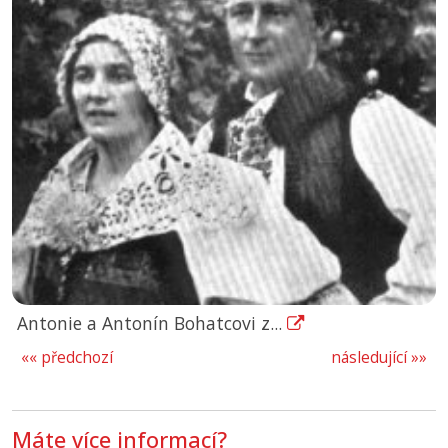
Antonie a Antonín Bohatcovi z...
«« předchozí
následující »»
Máte více informací?