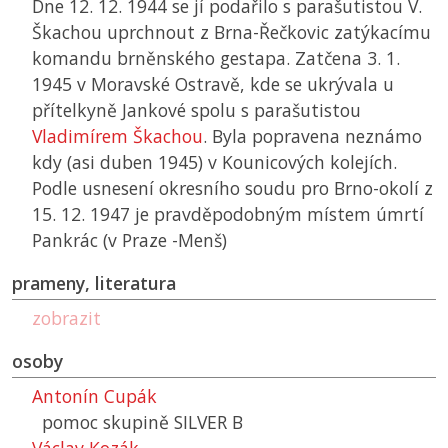
Dne 12. 12. 1944 se jí podařilo s parašutistou V.
Škachou uprchnout z Brna-Řečkovic zatýkacímu
komandu brněnského gestapa. Zatčena 3. 1.
1945 v Moravské Ostravě, kde se ukrývala u
přítelkyně Jankové spolu s parašutistou
Vladimírem Škachou
. Byla popravena neznámo
kdy (asi duben 1945) v Kounicových kolejích.
Podle usnesení okresního soudu pro Brno-okolí z
15. 12. 1947 je pravděpodobným místem úmrtí
Pankrác (v Praze -Menš)
prameny, literatura
zobrazit
osoby
Antonín Cupák
pomoc skupině SILVER B