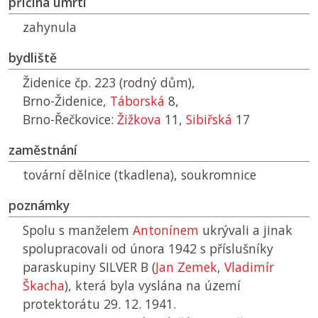
příčina úmrtí
zahynula
bydliště
Židenice čp. 223 (rodný dům),
Brno-Židenice,
Táborská
8,
Brno-Řečkovice:
Žižkova
11,
Sibiřská
17
zaměstnání
tovární dělnice (tkadlena), soukromnice
poznámky
Spolu s manželem
Antonínem
ukrývali a jinak
spolupracovali od února 1942 s příslušníky
paraskupiny SILVER B (
Jan Zemek
,
Vladimír
Škacha
), která byla vyslána na území
protektorátu 29. 12. 1941.