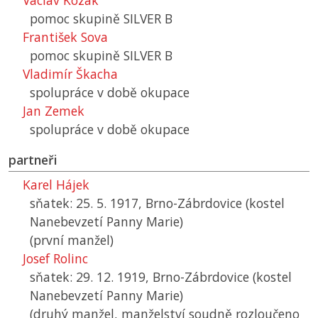
Václav Kozák
pomoc skupině SILVER B
František Sova
pomoc skupině SILVER B
Vladimír Škacha
spolupráce v době okupace
Jan Zemek
spolupráce v době okupace
partneři
Karel Hájek
sňatek: 25. 5. 1917, Brno-Zábrdovice (kostel
Nanebevzetí Panny Marie)
(první manžel)
Josef Rolinc
sňatek: 29. 12. 1919, Brno-Zábrdovice (kostel
Nanebevzetí Panny Marie)
(druhý manžel, manželství soudně rozloučeno