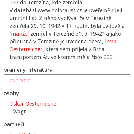
137 do Terezína, kde zemřela.
V databázi www.holocaust.cz je uveřejněn její
úmrtní list. Z něho vyplývá, že v Terezíně
zemřela 29. 10. 1942 v 17 hodin, byla ovdovělá
(
manžel
zemřel v Terezíně 31. 3. 1942!) a jako
příbuzná v Terezíně je uvedena dcera,
Irma
Oesterreicher
, která sem přijela z Brna
transportem Af, ve kterém měla číslo 222.
prameny, literatura
zobrazit
osoby
Oskar Oesterreicher
švagr
partneři