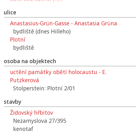
ulice
Anastasius-Grün-Gasse - Anastasia Grüna
bydliště (dnes Hilleho)
Plotní
bydliště
osoba na objektech
uctění památky obětí holocaustu - E.
Putzkerová
Stolperstein: Plotní 2/01
stavby
Židovský hřbitov
Nezamyslova 27/395
kenotaf