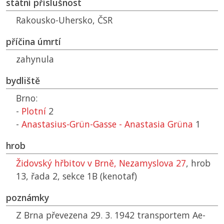
státní příslušnost
Rakousko-Uhersko,
ČSR
příčina úmrtí
zahynula
bydliště
Brno:
-
Plotní
2
-
Anastasius-Grün-Gasse - Anastasia Grüna
1
hrob
Židovský hřbitov v Brně, Nezamyslova 27
, hrob
13, řada 2, sekce 1B (kenotaf)
poznámky
Z Brna převezena 29. 3. 1942 transportem Ae-