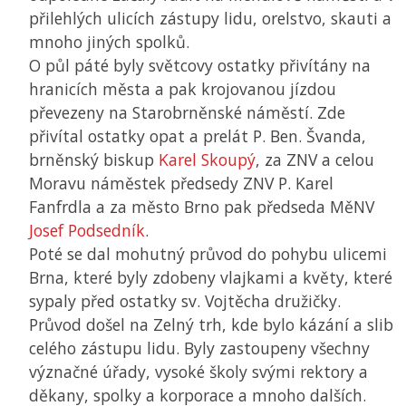
přilehlých ulicích zástupy lidu, orelstvo, skauti a
mnoho jiných spolků.
O půl páté byly světcovy ostatky přivítány na
hranicích města a pak krojovanou jízdou
převezeny na Starobrněnské náměstí. Zde
přivítal ostatky opat a prelát P. Ben. Švanda,
brněnský biskup
Karel Skoupý
, za
ZNV
a celou
Moravu náměstek předsedy
ZNV
P. Karel
Fanfrdla a za město Brno pak předseda
MěNV
Josef Podsedník
.
Poté se dal mohutný průvod do pohybu ulicemi
Brna, které byly zdobeny vlajkami a květy, které
sypaly před ostatky sv. Vojtěcha družičky.
Průvod došel na Zelný trh, kde bylo kázání a slib
celého zástupu lidu. Byly zastoupeny všechny
význačné úřady, vysoké školy svými rektory a
děkany, spolky a korporace a mnoho dalších.