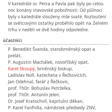
V katedrále sv. Petra a Pavla pak byly po celou
noc konány stavovské pobožnosti. Od půlnoci
byly v katedrále slouženy mše svaté. Rozloučení
se světcovými ostatky proběhlo opět na Zelném
trhu v neděli ve dvě hodiny odpoledne.
účastníci
P. Benedikt Švanda, starobrněnský opat a
prelát,
P. Augustin Machálek, novoříšský opat,
Karel Skoupý
, brněnský biskup,
Ladislav Noll, katecheta v Řečkovicích,
Jan Odehnal, farář z Řečkovic,
prof. ThDr. Bohuslav Petrželka,
prof. ThDr. Antonín Jelen,
Dr. Josef Kratochvíl, kapitulní děkan,
P. Karel Fanfrdla, náměstek předsedy
ZNV
,