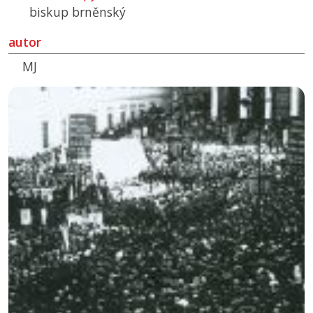
biskup brněnský
autor
MJ