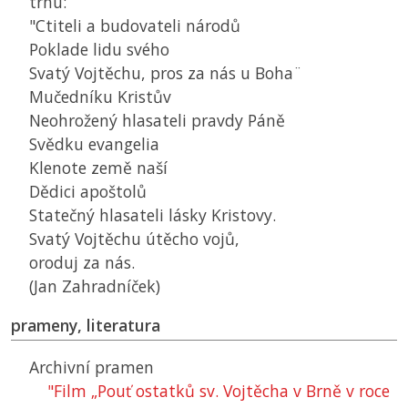
trhu:
"Ctiteli a budovateli národů
Poklade lidu svého
Svatý Vojtěchu, pros za nás u Boha¨
Mučedníku Kristův
Neohrožený hlasateli pravdy Páně
Svědku evangelia
Klenote země naší
Dědici apoštolů
Statečný hlasateli lásky Kristovy.
Svatý Vojtěchu útěcho vojů,
oroduj za nás.
(Jan Zahradníček)
prameny, literatura
Archivní pramen
"Film „Pouť ostatků sv. Vojtěcha v Brně v roce