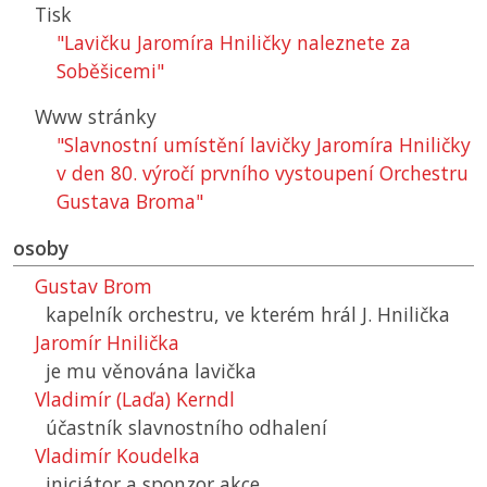
Tisk
"Lavičku Jaromíra Hniličky naleznete za
Soběšicemi"
Www stránky
"Slavnostní umístění lavičky Jaromíra Hniličky
v den 80. výročí prvního vystoupení Orchestru
Gustava Broma"
osoby
Gustav Brom
kapelník orchestru, ve kterém hrál J. Hnilička
Jaromír Hnilička
je mu věnována lavička
Vladimír (Laďa) Kerndl
účastník slavnostního odhalení
Vladimír Koudelka
iniciátor a sponzor akce