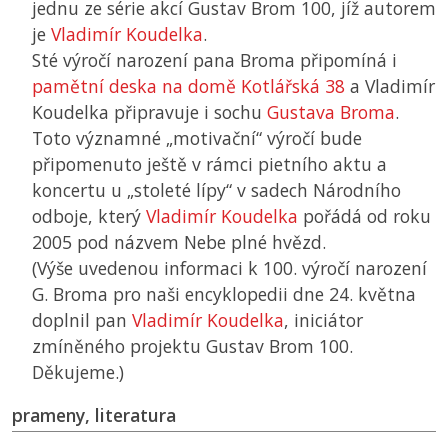
jednu ze série akcí Gustav Brom 100, jíž autorem
je
Vladimír Koudelka
.
Sté výročí narození pana Broma připomíná i
pamětní deska na domě Kotlářská 38
a Vladimír
Koudelka připravuje i sochu
Gustava Broma
.
Toto významné „motivační“ výročí bude
připomenuto ještě v rámci pietního aktu a
koncertu u „stoleté lípy“ v sadech Národního
odboje, který
Vladimír Koudelka
pořádá od roku
2005 pod názvem Nebe plné hvězd.
(Výše uvedenou informaci k 100. výročí narození
G. Broma pro naši encyklopedii dne 24. května
doplnil pan
Vladimír Koudelka
, iniciátor
zmíněného projektu Gustav Brom 100.
Děkujeme.)
prameny, literatura