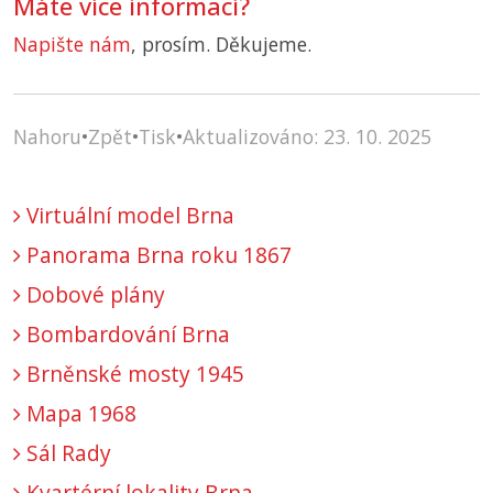
Máte více informací?
Napište nám
, prosím. Děkujeme.
Nahoru
•
Zpět
•
Tisk
•
Aktualizováno: 23. 10. 2025
Virtuální model Brna
Panorama Brna roku 1867
Dobové plány
Bombardování Brna
Brněnské mosty 1945
Mapa 1968
Sál Rady
Kvartérní lokality Brna