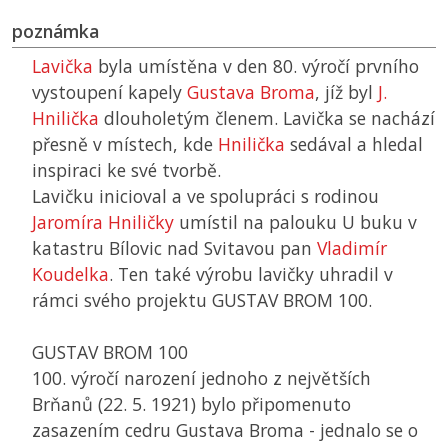
poznámka
Lavička
byla umístěna v den 80. výročí prvního
vystoupení kapely
Gustava Broma
, jíž byl
J.
Hnilička
dlouholetým členem. Lavička se nachází
přesně v místech, kde
Hnilička
sedával a hledal
inspiraci ke své tvorbě.
Lavičku inicioval a ve spolupráci s rodinou
Jaromíra Hniličky
umístil na palouku U buku v
katastru Bílovic nad Svitavou pan
Vladimír
Koudelka
. Ten také výrobu lavičky uhradil v
rámci svého projektu GUSTAV BROM 100.
GUSTAV BROM 100
100. výročí narození jednoho z největších
Brňanů (22. 5. 1921) bylo připomenuto
zasazením cedru Gustava Broma - jednalo se o