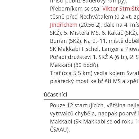
hřišti poblíž Bauerovy rampy).
Přeborníkem se stal
Viktor Strništ
těsně před Nechvátalem (0,2 vt. z
Jindřichem
(20:56,2), dále na 4. mí
SKŽ
), 5. Mistera
MS
, 6. Kakač (
SKŽ
)
Burian (
SKŽ
). Na 9.–11. místě dob
SK Makkabi Fischel, Langer a Piow
Pořadí družstev: 1.
SKŽ
A (6 b.), 2.
S
Makkabi (30 bodů).
Trať (cca 5,5 km) vedla kolem Svrat
pisárecký most ke hřišti
MS
a zpět
účastníci
Pouze 12 startujících, většina nej
vytrvalců chyběla, naopak poprvé 
Makkabi (SK Makkabi se od roku 1
ČSAAU
).