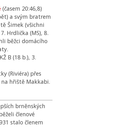
ě
(časem 20:46,8)
pět) a svým bratrem
stě Šimek (všichni
, 7. Hrdlička (
MS
), 8.
ěhli běžci domácího
aty.
KŽ
B (18 b.), 3.
ky (Riviéra) přes
 na hřiště Makkabi.
lepších brněnských
běželi členové
931 stalo členem