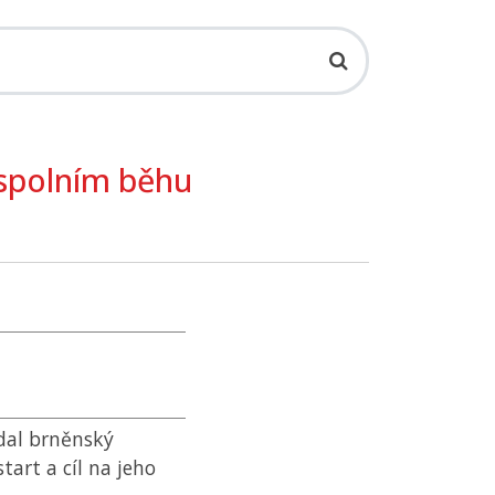
spolním běhu
dal brněnský
tart a cíl na jeho