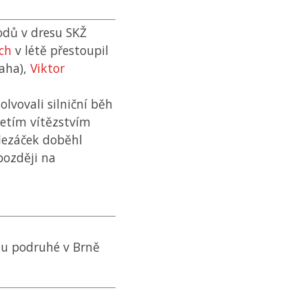
vodů v dresu
SKŽ
ich
v létě přestoupil
raha),
Viktor
lvovali silniční běh
etím vítězstvím
Slezáček doběhl
později na
u podruhé v Brně