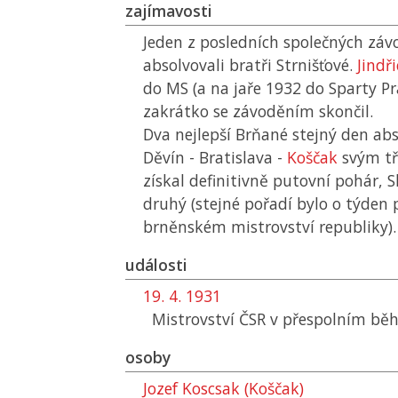
zajímavosti
Jeden z posledních společných zá
absolvovali bratři Strnišťové.
Jindř
do
MS
(a na jaře 1932 do Sparty P
zakrátko se závoděním skončil.
Dva nejlepší Brňané stejný den abso
Děvín - Bratislava -
Koščak
svým tř
získal definitivně putovní pohár, 
druhý (stejné pořadí bylo o týden 
brněnském mistrovství republiky).
události
19. 4. 1931
Mistrovství
ČSR
v přespolním běh
osoby
Jozef Koscsak (Koščak)