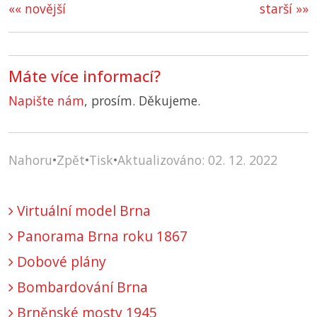
«« novější
starší »»
Máte více informací?
Napište nám
, prosím. Děkujeme.
Nahoru
•
Zpět
•
Tisk
•
Aktualizováno: 02. 12. 2022
Virtuální model Brna
Panorama Brna roku 1867
Dobové plány
Bombardování Brna
Brněnské mosty 1945