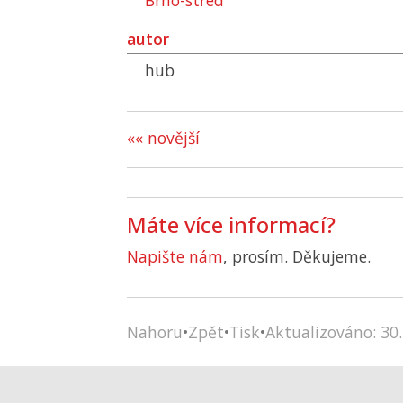
Brno-střed
autor
hub
«« novější
Máte více informací?
Napište nám
, prosím. Děkujeme.
Nahoru
•
Zpět
•
Tisk
•
Aktualizováno: 30.