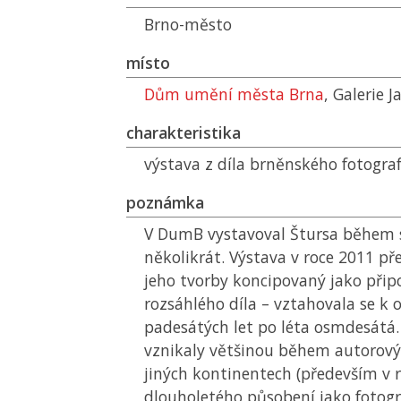
Brno-město
místo
Dům umění města Brna
, Galerie J
charakteristika
výstava z díla brněnského fotogra
poznámka
V
DumB
vystavoval Štursa během 
několikrát. Výstava v roce 2011 př
jeho tvorby koncipovaný jako při
rozsáhlého díla – vztahovala se k
padesátých let po léta osmdesátá. 
vznikaly většinou během autorovýc
jiných kontinentech (především v 
dlouholetého působení jako fotog