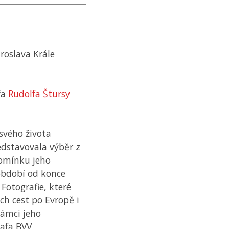
aroslava Krále
fa
Rudolfa Štursy
svého života
edstavovala výběr z
pomínku jeho
 období od konce
Fotografie, které
h cest po Evropě i
rámci jeho
rafa
BVV
.