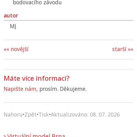
bodovacího závodu
autor
MJ
«« novější
starší »»
Máte více informací?
Napište nám
, prosím. Děkujeme.
Nahoru
•
Zpět
•
Tisk
•
Aktualizováno: 08. 07. 2026
Virtuální model Brna