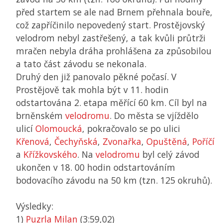
před startem se ale nad Brnem přehnala bouře,
což zapříčinilo nepovedený start. Prostějovský
velodrom nebyl zastřešený, a tak kvůli průtrži
mračen nebyla dráha prohlášena za způsobilou
a tato část závodu se nekonala.
Druhý den již panovalo pěkné počasí. V
Prostějově tak mohla být v 11. hodin
odstartována 2. etapa měřící 60 km. Cíl byl na
brněnském
velodromu
. Do města se vjíždělo
ulicí
Olomoucká
, pokračovalo se po ulici
Křenová
,
Čechyňská
,
Zvonařka
,
Opuštěná
,
Poříčí
a
Křížkovského
. Na
velodromu
byl celý závod
ukončen v 18. 00 hodin odstartováním
bodovacího závodu na 50 km (tzn. 125 okruhů).
Výsledky:
1)
Puzrla Milan
(3:59,02)