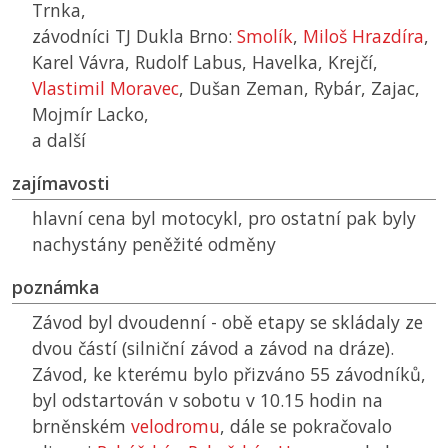
Trnka,
závodníci
TJ
Dukla Brno:
Smolík
,
Miloš Hrazdíra
,
Karel Vávra, Rudolf Labus, Havelka, Krejčí,
Vlastimil Moravec
, Dušan Zeman, Rybár, Zajac,
Mojmír Lacko,
a další
zajímavosti
hlavní cena byl motocykl, pro ostatní pak byly
nachystány peněžité odměny
poznámka
Závod byl dvoudenní - obě etapy se skládaly ze
dvou částí (silniční závod a závod na dráze).
Závod, ke kterému bylo přizváno 55 závodníků,
byl odstartován v sobotu v 10.15 hodin na
brněnském
velodromu
, dále se pokračovalo