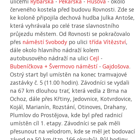
ulicemi
Rybářská
-
Pekařská
-
Husova
- okolo
červeného kostela před budovu Rovnosti. Zde se
ke koloně připojila dechová hudba Julka Antoše,
která vyhrávala po celé trase slavnostního
průjezdu městem. Od Rovnosti se pokračovalo
přes
náměstí Svobody
po ulici
třída Vítězství
,
dále okolo hlavního nádraží kolem
autobusového nádraží na ulici
Cejl
-
Bubeníčkova + Švermovo náměstí
-
Gajdošova
.
Ostrý start byl umístěn na konec tramvajové
zastávky č. 5 (11.00 hodin). Závodníci se vydali
na 67 km dlouhou trať, která vedla z Brna na
Ochoz, dále přes Křtiny, Jedovnice, Kotvrdovice,
Kojál, Marianín, Rozstání, Otinoves, Drahany,
Plumlov do Prostějova, kde byl před radnicí
umístěn cíl 1. etapy. Závodníci se pak měli
přesunout na velodrom, kde se měl jet bodovací
závod na 50 km (tzn. 166 okruhů). Půl hodiny