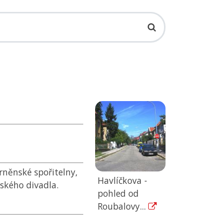
brněnské spořitelny,
Havlíčkova -
ského divadla.
pohled od
Roubalovy...