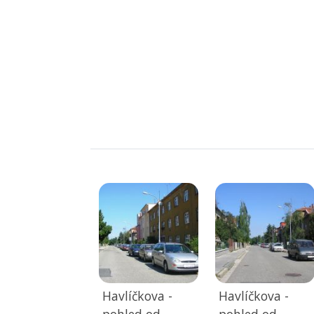
Havlíčkova -
Havlíčkova -
pohled od
pohled od