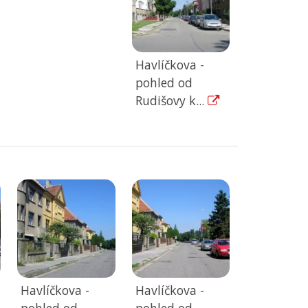
Havlíčkova -
pohled od
Rudišovy k...
Havlíčkova -
Havlíčkova -
pohled od
pohled od