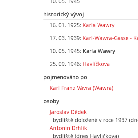
10. 05. 1945
historický vývoj
16. 01. 1925:
Karla Wawry
17. 03. 1939:
Karl-Wawra-Gasse - K
10. 05. 1945:
Karla Wawry
25. 09. 1946:
Havlíčkova
pojmenováno po
Karl Franz Vávra (Wawra)
osoby
Jaroslav Dědek
bydliště doložené v roce 1937 (dn
Antonín Drhlík
bydliště (dnes Havlíčkova)