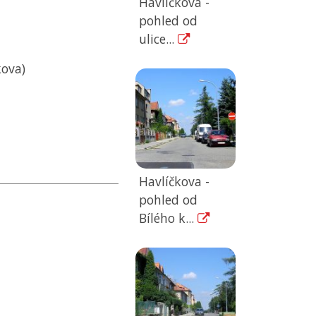
Havlíčkova -
pohled od
ulice...
kova)
Havlíčkova -
pohled od
Bílého k...