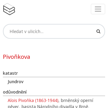
Pivoňkova
katastr
Jundrov
odůvodnění
Alois Pivoňka (1863-1944)
, brněnský operní
pěvec, basista Národního divadla v Brně.