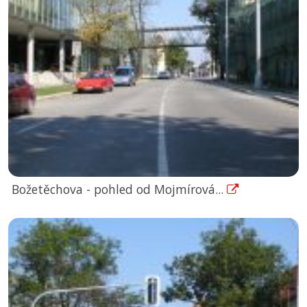
Božetěchova - pohled od Mojmírová...