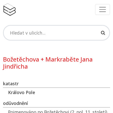
Božetěchova + Markraběte Jana
Jindřicha
katastr
Královo Pole
odůvodnění
Pojmenováno po Božetěchovi (2. pol. 11. století),