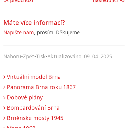
«« předchozí
následující »»
Máte více informací?
Napište nám
, prosím. Děkujeme.
Nahoru
•
Zpět
•
Tisk
•
Aktualizováno: 09. 04. 2025
Virtuální model Brna
Panorama Brna roku 1867
Dobové plány
Bombardování Brna
Brněnské mosty 1945