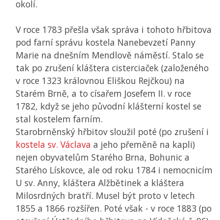
okolí.
V roce 1783 přešla však správa i tohoto hřbitova
pod farní správu kostela Nanebevzetí Panny
Marie na dnešním Mendlově náměstí. Stalo se
tak po zrušení kláštera cisterciaček (založeného
v roce 1323 královnou Eliškou Rejčkou) na
Starém Brně, a to císařem Josefem II. v roce
1782, když se jeho původní klášterní kostel se
stal kostelem farním.
Starobrněnský hřbitov sloužil poté (po zrušení i
kostela sv. Václava
a jeho přeměně na kapli)
nejen obyvatelům Starého Brna, Bohunic a
Starého Lískovce, ale od roku 1784 i nemocnicím
U sv. Anny, kláštera Alžbětinek a kláštera
Milosrdných bratří. Musel být proto v letech
1855 a 1866 rozšířen. Poté však - v roce 1883 (po