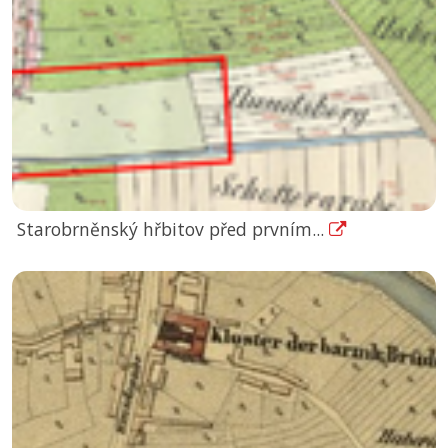
Starobrněnský hřbitov před prvním...