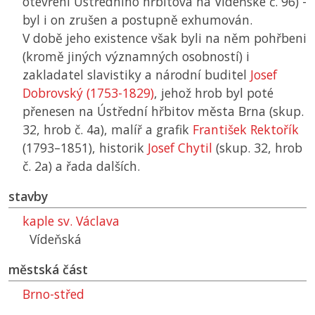
otevření Ústředního hřbitova na Vídeňské č. 96) -
byl i on zrušen a postupně exhumován.
V době jeho existence však byli na něm pohřbeni
(kromě jiných významných osobností) i
zakladatel slavistiky a národní buditel
Josef
Dobrovský (1753-1829)
, jehož hrob byl poté
přenesen na Ústřední hřbitov města Brna (skup.
32, hrob č. 4a), malíř a grafik
František Rektořík
(1793–1851), historik
Josef Chytil
(skup. 32, hrob
č. 2a) a řada dalších.
stavby
kaple sv. Václava
Vídeňská
městská část
Brno-střed