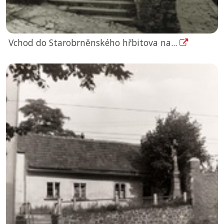
Vchod do Starobrněnského hřbitova na...