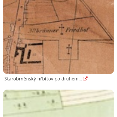
Starobrněnský hřbitov po druhém...