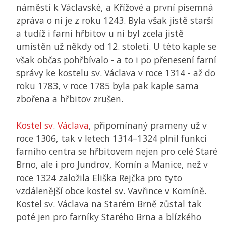
náměstí k Václavské, a Křížové a první písemná
zpráva o ní je z roku 1243. Byla však jistě starší
a tudíž i farní hřbitov u ní byl zcela jistě
umístěn už někdy od 12. století. U této kaple se
však občas pohřbívalo - a to i po přenesení farní
správy ke kostelu sv. Václava v roce 1314 - až do
roku 1783, v roce 1785 byla pak kaple sama
zbořena a hřbitov zrušen.
Kostel sv. Václava
, připomínaný prameny už v
roce 1306, tak v letech 1314–1324 plnil funkci
farního centra se hřbitovem nejen pro celé Staré
Brno, ale i pro Jundrov, Komín a Manice, než v
roce 1324 založila Eliška Rejčka pro tyto
vzdálenější obce kostel sv. Vavřince v Komíně.
Kostel sv. Václava na Starém Brně zůstal tak
poté jen pro farníky Starého Brna a blízkého