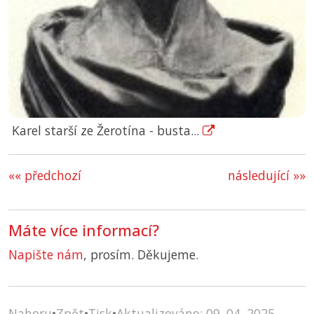
Karel starší ze Žerotína - busta...
«« předchozí
následující »»
Máte více informací?
Napište nám
, prosím. Děkujeme.
Nahoru
•
Zpět
•
Tisk
•
Aktualizováno: 09. 04. 2025