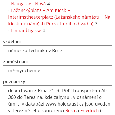
-
Neugasse - Nová
4
-
Lažanskýplatz + Am Kiosk +
Interimstheaterplatz (Lažanského náměstí + Na
kiosku + náměstí Prozatímního divadla)
7
-
Linhardtgasse
4
vzdělání
německá technika v Brně
zaměstnání
inženýr chemie
poznámky
deportován z Brna 31. 3. 1942 transportem Af-
360 do Terezína, kde zahynul, v oznámení o
úmrtí v databázi www.holocaust.cz jsou uvedeni
v Terezíně jeho sourozenci
Rosa
a
Friedrich
(-