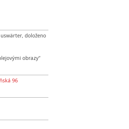
auswärter, doloženo
olejovými obrazy“
eňská 96