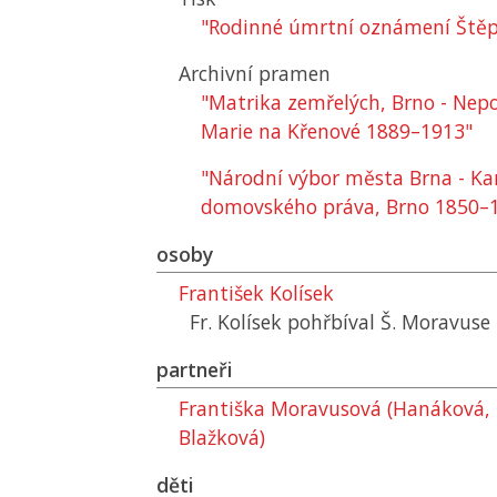
"Rodinné úmrtní oznámení Ště
Archivní pramen
"Matrika zemřelých, Brno - Nepo
Marie na Křenové 1889–1913"
"Národní výbor města Brna - Ka
domovského práva, Brno 1850–
osoby
František Kolísek
Fr. Kolísek pohřbíval Š. Moravuse
partneři
Františka Moravusová (Hanáková,
Blažková)
děti