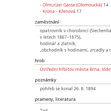
-
Olmützer Gasse (Olomoucká)
14
-
Kröna - Křenová
17
zaměstnání
opatrovník v chorobinci (Siechenh
v letech 1867–1875),
hodinář a zlatník,
„obchodník s hodinami, zrcadly a 
hrob
Ústřední hřbitov města Brna, Víd
poznámky
pohřeb se konal 26. 8. 1894
prameny, literatura
Tisk