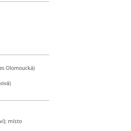
nes Olomoucká)
nová)
ví); místo