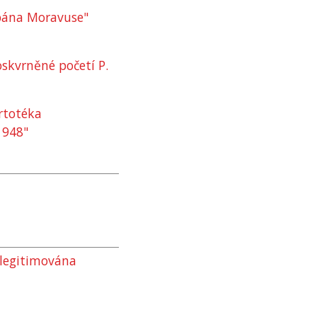
pána Moravuse"
skvrněné početí P.
rtotéka
1948"
 legitimována