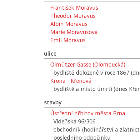
František Moravus
Theodor Moravus
Albín Moravus
Marie Moravusová
Emil Moravus
ulice
Olmützer Gasse (Olomoucká)
bydliště doložené v roce 1867 (d
Kröna - Křenová
bydliště a místo úmrtí (dnes Kře
stavby
Ústřední hřbitov města Brna
Vídeňská 96/306
obchodník (hodinářství a zlatnict
posledního odpočinku