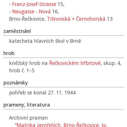
-
Franz-Josef-Strasse
15,
-
Neugasse - Nová
16,
Brno-Řečkovice,
Tišnovská + Černohorská
13
zaměstnání
katecheta hlavních škol v Brně
hrob
kněžský hrob na
Řečkovickém hřbitově
, skup. 4,
hrob č. 1–5
poznámky
pohřeb se konal 27. 11. 1944
prameny, literatura
Archivní pramen
"Matrika zemřelých, Brno-Řečkovice, sv.