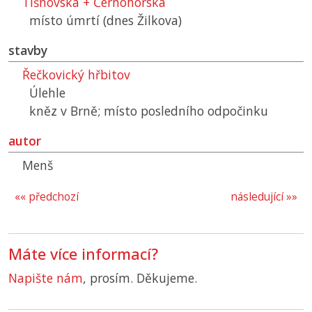
Tišnovská + Černohorská
místo úmrtí (dnes Žilkova)
stavby
Řečkovický hřbitov
Úlehle
kněz v Brně; místo posledního odpočinku
autor
Menš
«« předchozí
následující »»
Máte více informací?
Napište nám
, prosím. Děkujeme.