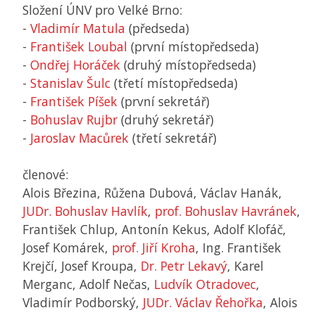
Složení
ÚNV
pro Velké Brno:
-
Vladimír Matula
(předseda)
-
František Loubal
(první místopředseda)
-
Ondřej Horáček
(druhý místopředseda)
-
Stanislav Šulc
(třetí místopředseda)
-
František Píšek
(první sekretář)
-
Bohuslav Rujbr
(druhý sekretář)
-
Jaroslav Macůrek
(třetí sekretář)
členové:
Alois Březina, Růžena Dubová, Václav Hanák,
JUDr. Bohuslav Havlík
,
prof. Bohuslav Havránek
,
František Chlup, Antonín Kekus, Adolf Klofáč,
Josef Komárek,
prof. Jiří Kroha
, Ing. František
Krejčí, Josef Kroupa,
Dr. Petr Lekavý
, Karel
Merganc, Adolf Nečas,
Ludvík Otradovec
,
Vladimír Podborský,
JUDr. Václav Řehořka
, Alois