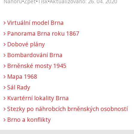
Nahoru
•
Zpět
•
Tisk
•
Aktualizováno: 26. 04. 2020
Virtuální model Brna
Panorama Brna roku 1867
Dobové plány
Bombardování Brna
Brněnské mosty 1945
Mapa 1968
Sál Rady
Kvartérní lokality Brna
Stezky po náhrobcích brněnských osobností
Brno a konflikty