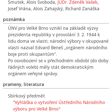
Smutek, Alois Svoboda,
JUDr. Zdeněk Vašek
,
Josef Vrána, Alois Zahajský, Richard Zanáška
poznámka
ÚNV
pro Velké Brno vznikl na základě výzvy
prezidenta republiky v provolání 3. 2. 1944 k
lidu doma ve vlasti; národní výbory v okupované
vlasti nazval Edvard Beneš „orgánem národního
boje proti okupantům“.
Po osvobození se v přechodném období (do doby
řádných voleb) měly stát demokratickým
orgánem veřejné správy.
prameny, literatura
Sbírkový předmět
"Vyhláška o vytvoření Ústředního Národního
výboru pro Velké Brno"