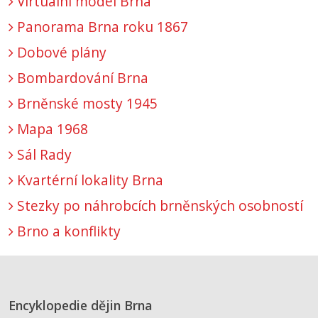
Virtuální model Brna
Panorama Brna roku 1867
Dobové plány
Bombardování Brna
Brněnské mosty 1945
Mapa 1968
Sál Rady
Kvartérní lokality Brna
Stezky po náhrobcích brněnských osobností
Brno a konflikty
Encyklopedie dějin Brna