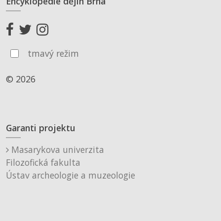
Encyklopedie dějin Brna
tmavý režim
© 2026
Garanti projektu
Masarykova univerzita
Filozofická fakulta
Ústav archeologie a muzeologie