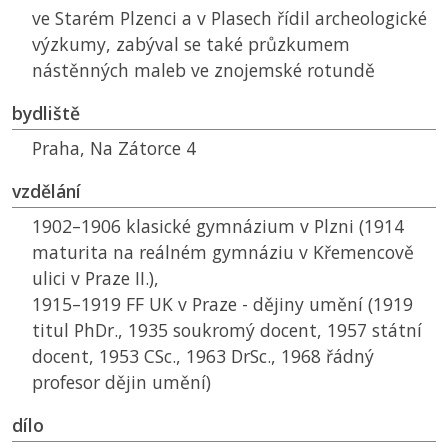
ve Starém Plzenci a v Plasech řídil archeologické
výzkumy, zabýval se také průzkumem
nástěnných maleb ve znojemské rotundě
bydliště
Praha, Na Zátorce 4
vzdělání
1902–1906 klasické gymnázium v Plzni (1914
maturita na reálném gymnáziu v Křemencově
ulici v Praze II.),
1915–1919
FF UK
v Praze - dějiny umění (1919
titul PhDr., 1935 soukromý docent, 1957 státní
docent, 1953 CSc., 1963 DrSc., 1968 řádný
profesor dějin umění)
dílo